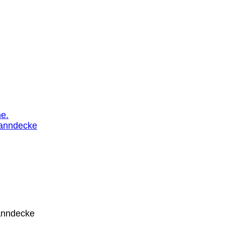
e.
anndecke
panndecke