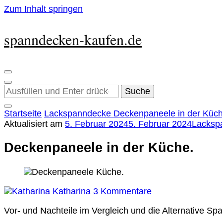
Zum Inhalt springen
spanndecken-kaufen.de
Suchst
du
nach
Startseite
Lackspanndecke
Deckenpaneele in der Küch
etwas?
Aktualisiert am
5. Februar 2024
5. Februar 2024
Lacksp
Deckenpaneele in der Küche.
zu
Katharina
3 Kommentare
Deckenpaneele
Vor- und Nachteile im Vergleich und die Alternative S
in
der